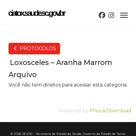
ciatox.saude.sc.gov.br
PROTOCOLOS
Loxosceles – Aranha Marrom
Arquivo
Você não tem direitos para acessar esta categoria
Powered by
Phoca Download
© 2026 SES/SC - Secretaria de Estado da Saúde, Governo do Estado de Santa