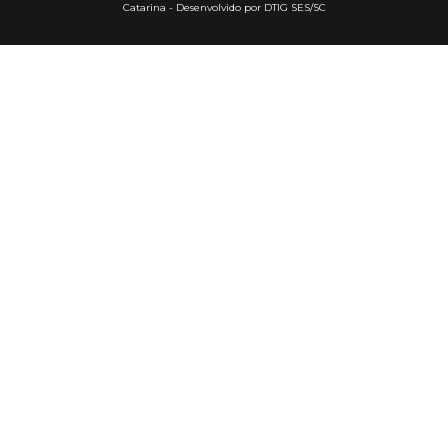
Catarina - Desenvolvido por DTIG SES/SC